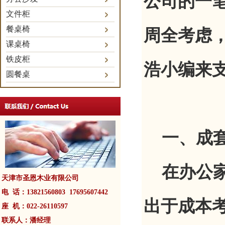
公司的一
文件柜
餐桌椅
周全考虑
课桌椅
铁皮柜
浩小编来
圆餐桌
一、成套
在办公家
天津市圣恩木业有限公司
电 话：13821560803 17695607442
出于成本
座 机：022-26110597
联系人：潘经理